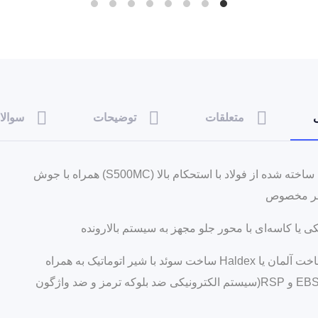
متعلقات
توضیحات
سوالا
شاسی و قطعات فلزی ساخته شده از فولاد با استحکام بالا (S500MC) همراه با جوش
برند knorr یا Wabco ساخت آلمان یا Haldex ساخت سوئد با شیر اتوماتیک به همراه
بوستر جفت و سیستم EBS و RSP(سیستم الکترونیکی ضد بلوکه ترمز و ضد واژگون