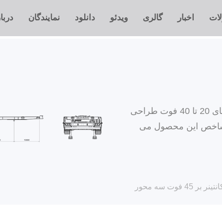
ات
اخبار
گالری
ویدئو
دانلود
نمایندگان
دربا
تریلر های کانتی نر بر مارال جهت حمل کانتینر های 20 تا 40 فوت طراحی
ا شاخص این محصول می
 بر 45 فوت سه محور