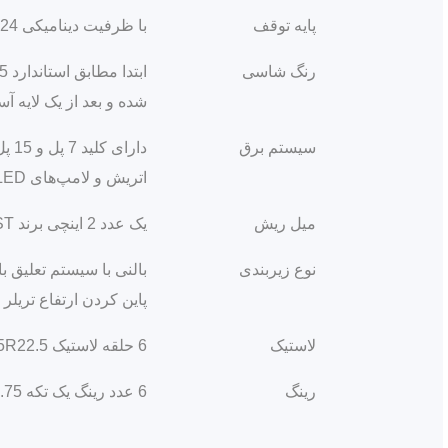
پایه توقف
با ظرفیت دینامیکی 24 تن و استاتیکی 50 تن
رنگ شاسی
شده و بعد از یک لایه آ
سیستم برق
اتریش و لامپ‌های LED و سیستم هشدار دنده عقب مطابق استاندارد جهانی
میل ریش
یک عدد 2 اینچی برند JOST ساخت آلمان به همراه فلنج مخصوص
نوع زیربندی
بالنی با سیستم تعلیق ب
پاین کردن ارتفاع تریلر
لاستیک
6 حلقه لاستیک 385/65R22.5 (دارای گارانتی شرکت سازنده)
رینگ
6 عدد رینگ یک تکه 11.75×22.5