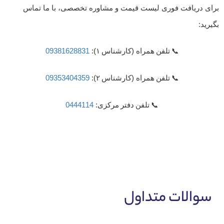
برای دریافت فوری لیست قیمت و مشاوره تخصصی، با ما تماس
بگیرید:
📞
تلفن
همراه
(
کارشناس
۱):
09381628831
📞
تلفن
همراه
(
کارشناس
۲):
09353404359
📞
تلفن
دفتر
مرکز
ی:
0444114
سوالات متداول