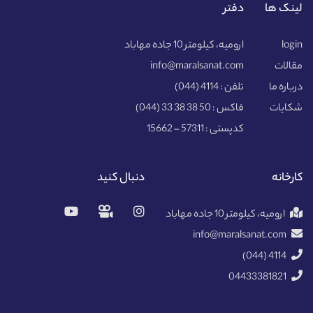
لینک ها
دفتر
login
ارومیه، کیلومتر 10 جاده مهاباد
مقالات
info@maralsanat.com
درباره ما
تلفن :
(044) 4114
شکایات
فاکس :
(044) 33 38 38 50
کدپستی :
15662 – 57311
کارخانه
دنبال کنید
ارومیه، کیلومتر 10 جاده مهاباد
info@maralsanat.com
4114 (044)
04433381821